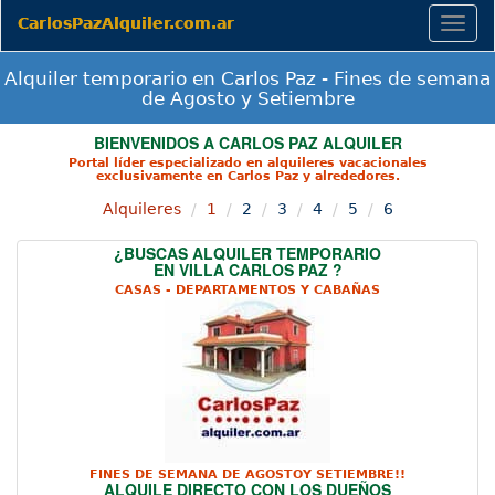
CarlosPazAlquiler.com.ar
Togg
navig
Alquiler temporario en Carlos Paz - Fines de semana
de Agosto y Setiembre
BIENVENIDOS A CARLOS PAZ ALQUILER
Portal líder especializado en alquileres vacacionales
exclusivamente en Carlos Paz y alrededores.
Alquileres
1
2
3
4
5
6
¿BUSCAS ALQUILER TEMPORARIO
EN VILLA CARLOS PAZ ?
CASAS - DEPARTAMENTOS Y CABAÑAS
FINES DE SEMANA DE AGOSTOY SETIEMBRE!!
ALQUILE DIRECTO CON LOS DUEÑOS