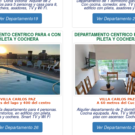
 "Doña Victoria" Alquiler de 2
Departamento de 1 dormitorio par
s para 5 personas y casa para 8,
Con cocina, comedor, aire, TV 
chera, asadores, TV y Wi Fi.
edificio con pileta, asadores 
Ver Departamento19
Ver Departamento 
NTO CENTRICO PARA 4 CON
DEPARTAMENTO CENTRICO 
PILETA Y COCHERA
PILETA Y COCHER
VILLA CARLOS PAZ
VILLA CARLOS PAZ
s del lago y 400 del centro
A 60 metros del Cu
la departamento para 4 personas.
Alquiler departamento de 2 dormito
itorios, en edificio con pileta,
Cocina equipada. Aire, TV y WiF
s y cochera. Smart TV y Wi Fi
piso con ascensor. Coch
er Departamento 26
Ver Departamento 