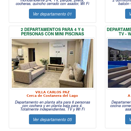
monoambiente p/4, TV, parque, pileta,
2 dormitori
cocheras, quincho cerrado con asador, Wi Fi
balcón 
Ver departamento 01
V
2 DEPARTAMENTOS PARA 4 Y 6
DEPARTAME
PERSONAS CON MINI PISCINAS
TV - 
VILLA CARLOS PAZ
Cerca de Costanera del Lago
A
Departamento en planta alta para 6 personas
Departament
con cochera y en planta baja para 4.
cocina comed
Totalmente independientes. TV y Wi Fi
asa
Ver departamento 05
V