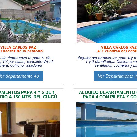
VILLA CARLOS PAZ
VILLA CARLOS PAZ
 cuadras de la peatonal
A 2 cuadras del cent
uila departamento para 5, de 1
Alquiler departamentos para 4 y 6
o, TV por cable, conexión Wi Fi,
1 y 2 dormitorios. Cocina com
chera, quincho, asadores
ventilador, cocheras y pi
er departamento 40
Ver Departamento 
MENTOS PARA 4 Y 5 DE 1
ALQUILO DEPARTAMENTO 
IO A 150 MTS. DEL CU-CÚ
PARA 4 CON PILETA Y C