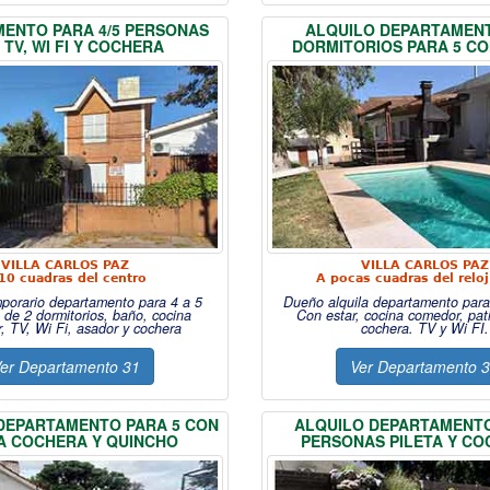
ENTO PARA 4/5 PERSONAS
ALQUILO DEPARTAMENT
 TV, WI FI Y COCHERA
DORMITORIOS PARA 5 CO
VILLA CARLOS PAZ
VILLA CARLOS PAZ
10 cuadras del centro
A pocas cuadras del relo
mporario departamento para 4 a 5
Dueño alquila departamento para
 de 2 dormitorios, baño, cocina
Con estar, cocina comedor, pati
, TV, Wi Fi, asador y cochera
cochera. TV y Wi FI.
er Departamento 31
Ver Departamento 
DEPARTAMENTO PARA 5 CON
ALQUILO DEPARTAMENTO 
A COCHERA Y QUINCHO
PERSONAS PILETA Y C