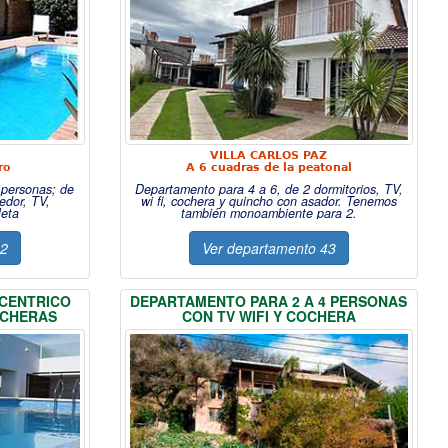
VILLA CARLOS PAZ
ro
A 6 cuadras de la peatonal
 personas; de
Departamento para 4 a 6, de 2 dormitorios, TV,
edor, TV,
wi fi, cochera y quincho con asador. Tenemos
leta
también monoambiente para 2.
42
Ver departamento 43
CENTRICO
DEPARTAMENTO PARA 2 A 4 PERSONAS
OCHERAS
CON TV WIFI Y COCHERA