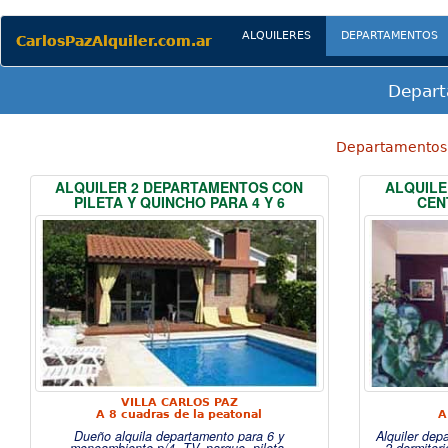
(current)
ALQUILERES
DEPARTAMENTOS
CarlosPazAlquiler.com.ar
Depart
Departamentos 
ALQUILER 2 DEPARTAMENTOS CON
ALQUILE
PILETA Y QUINCHO PARA 4 Y 6
CEN
VILLA CARLOS PAZ
A 8 cuadras de la peatonal
A
Dueño alquila departamento para 6 y
Alquiler dep