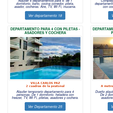
Alquiler 4 departamentos para 4: de 1
Complejo
dormitorio, baño, cocina comedor, pileta,
departamento
asador, cocheras. Aire, TV, Wi Fi, mucama.
con co
Ver departamento 18
DEPARTAMENTO PARA 4 CON PILETAS -
DEPARTAME
ASADORES
Y COCHERA
VILLA CARLOS PAZ
2 cuadras de la peatonal
A metro
Alquiler temporario departamento para 4
Dueño alqui
personas. De 1 dormitorio. heladera con
De 2 dorm
freezer, TV, Wi Fi, piletas, asadores y cochera.
asadore
Ver Departamento 25
V