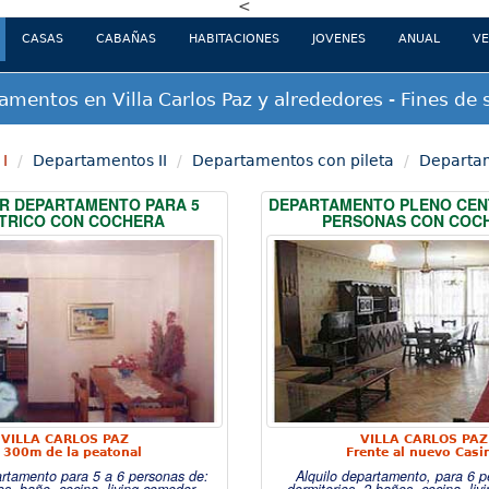
<
(current)
CASAS
CABAÑAS
HABITACIONES
JOVENES
ANUAL
VE
amentos en Villa Carlos Paz y alrededores - Fines de
I
Departamentos II
Departamentos con pileta
Departam
R DEPARTAMENTO PARA 5
DEPARTAMENTO PLENO CEN
TRICO CON COCHERA
PERSONAS CON COC
VILLA CARLOS PAZ
VILLA CARLOS PAZ
 300m de la peatonal
Frente al nuevo Casi
artamento para 5 a 6 personas de:
Alquilo departamento, para 6 p