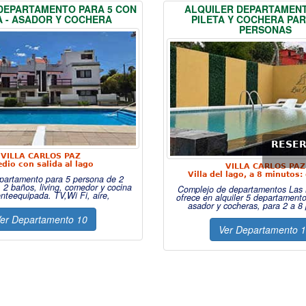
DEPARTAMENTO PARA 5 CON
ALQUILER DEPARTAMEN
A - ASADOR Y COCHERA
PILETA Y COCHERA PAR
PERSONAS
RESE
VILLA CARLOS PAZ
edio con salida al lago
VILLA CARLOS PAZ
Villa del lago, a 8 minutos: 
epartamento para 5 persona de 2
, 2 baños, living, comedor y cocina
Complejo de departamentos Las 
nteequipada. TV,Wi Fi, aire,
ofrece en alquiler 5 departamento
asador y cocheras, para 2 a 8
er Departamento 10
Ver Departamento 