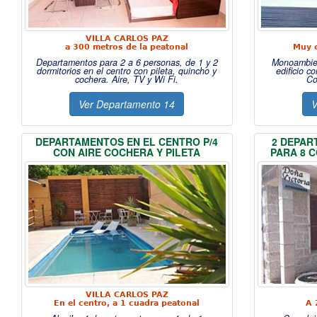
VILLA CARLOS PAZ
a 300 metros de la peatonal
Muy c
Departamentos para 2 a 6 personas, de 1 y 2
Monoambien
dormitorios en el centro con pileta, quincho y
edificio c
cochera. Aire, TV y Wi Fi.
Co
Ver Departamento 14
V
DEPARTAMENTOS EN EL CENTRO P/4
2 DEPAR
CON AIRE COCHERA Y PILETA
PARA 8 C
VILLA CARLOS PAZ
En el centro, a 1 cuadra peatonal
A 