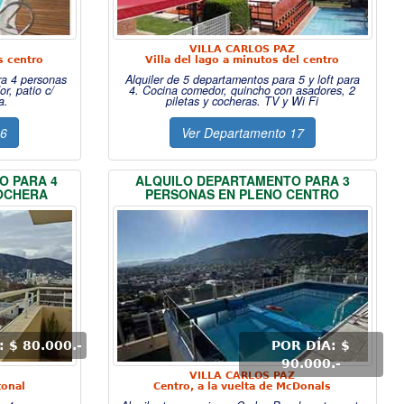
VILLA CARLOS PAZ
s centro
Villa del lago a minutos del centro
ra 4 personas
Alquiler de 5 departamentos para 5 y loft para
r, patio c/
4. Cocina comedor, quincho con asadores, 2
a.
piletas y cocheras. TV y Wi Fi
16
Ver Departamento 17
O PARA 4
ALQUILO DEPARTAMENTO PARA 3
COCHERA
PERSONAS EN PLENO CENTRO
 $ 80.000.-
POR DÍA: $
90.000.-
VILLA CARLOS PAZ
tonal
Centro, a la vuelta de McDonals