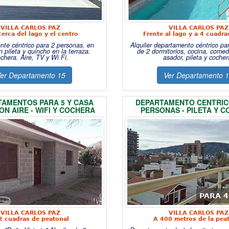
VILLA CARLOS PAZ
VILLA CARLOS PAZ
erca del lago y el centro
Frente al lago y a 4 cuadra
te céntrico para 2 personas, en
Alquiler departamento céntrico pa
on pileta y quincho en la terraza.
de 2 dormitorios, cocina, comedo
chera. Aire, TV y Wi Fi.
asador, pileta y cocher
er Departamento 15
Ver Departamento 
TAMENTOS PARA 5 Y CASA
DEPARTAMENTO CENTRIC
ON AIRE - WIFI Y COCHERA
PERSONAS - PILETA Y 
PARA 4:
VILLA CARLOS PAZ
VILLA CARLOS PAZ
2 cuadras de peatonal
A 400 metros de la pea