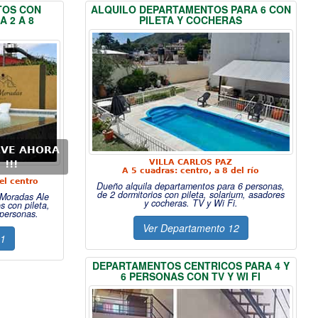
TOS CON
ALQUILO DEPARTAMENTOS PARA 6 CON
A 2 A 8
PILETA Y COCHERAS
RVE AHORA
VILLA CARLOS PAZ
!!!
A 5 cuadras: centro, a 8 del río
el centro
Dueño alquila departamentos para 6 personas,
de 2 dormitorios con pileta, solarium, asadores
Moradas Ale
y cocheras. TV y Wi Fi.
s con pileta,
 personas.
Ver Departamento 12
11
DEPARTAMENTOS CENTRICOS PARA 4 Y
6 PERSONAS CON TV Y WI FI