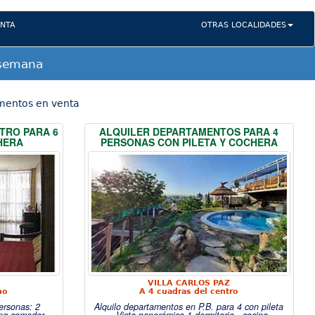
NTA
OTRAS LOCALIDADES
 semana
entos en venta
TRO PARA 6
ALQUILER DEPARTAMENTOS PARA 4
HERA
PERSONAS CON PILETA Y COCHERA
VILLA CARLOS PAZ
no
A 4 cuadras del centro
ersonas: 2
Alquilo departamentos en P.B. para 4 con pileta