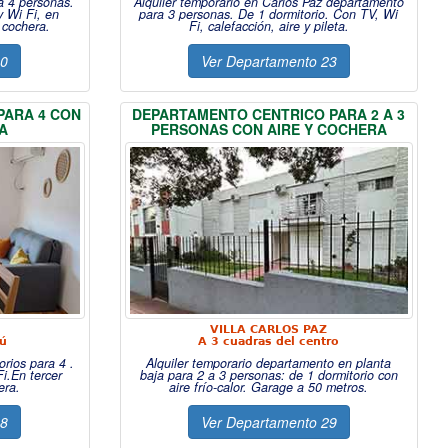
a 4 personas.
Alquiler temporario en Carlos Paz departamento
y Wi Fi, en
para 3 personas. De 1 dormitorio. Con TV, Wi
y cochera.
Fi, calefacción, aire y pileta.
20
Ver Departamento 23
PARA 4 CON
DEPARTAMENTO CENTRICO PARA 2 A 3
A
PERSONAS CON AIRE Y COCHERA
VILLA CARLOS PAZ
cú
A 3 cuadras del centro
rios para 4 .
Alquiler temporario departamento en planta
i.En tercer
baja para 2 a 3 personas: de 1 dormitorio con
era.
aire frío-calor. Garage a 50 metros.
28
Ver Departamento 29