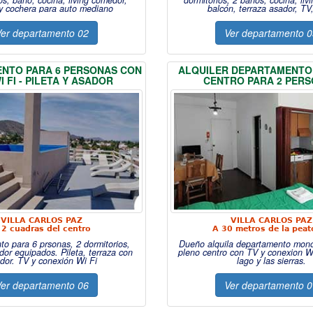
os, baño, cocina, living comedor,
dormitorios, 2 baños, cocina, liv
y cochera para auto mediano
balcón, terraza asador, TV
er departamento 02
Ver departamento 
NTO PARA 6 PERSONAS CON
ALQUILER DEPARTAMENTO
WI FI - PILETA Y ASADOR
CENTRO PARA 2 PER
VILLA CARLOS PAZ
VILLA CARLOS PAZ
 2 cuadras del centro
A 30 metros de la peat
o para 6 prsonas, 2 dormitorios,
Dueño alquila departamento mon
or equipados. Pileta, terraza con
pleno centro con TV y conexion Wi 
dor. TV y conexión Wi Fi
lago y las sierras.
er departamento 06
Ver departamento 