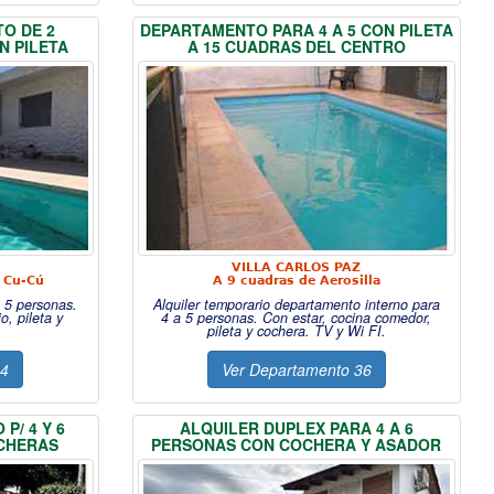
O DE 2
DEPARTAMENTO PARA 4 A 5 CON PILETA
N PILETA
A 15 CUADRAS DEL CENTRO
VILLA CARLOS PAZ
j Cu-Cú
A 9 cuadras de Aerosilla
 5 personas.
Alquiler temporario departamento interno para
o, pileta y
4 a 5 personas. Con estar, cocina comedor,
pileta y cochera. TV y Wi FI.
34
Ver Departamento 36
P/ 4 Y 6
ALQUILER DUPLEX PARA 4 A 6
OCHERAS
PERSONAS CON COCHERA Y ASADOR