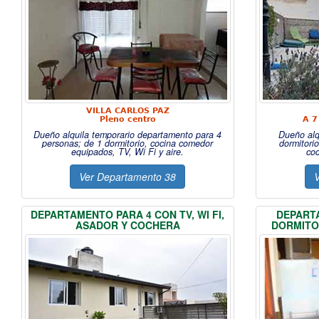
VILLA CARLOS PAZ
Pleno centro
A 7
Dueño alquila temporario departamento para 4
Dueño alq
personas; de 1 dormitorio, cocina comedor
dormitori
equipados, TV, Wi Fi y aire.
co
Ver Departamento 38
V
DEPARTAMENTO PARA 4 CON TV, WI FI,
DEPARTA
ASADOR Y COCHERA
DORMITOR