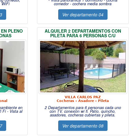
ing comedor,
- Vista panorámica 1 dormitorio - cocina
, WiFi
comedor - cochera media sombra
03
Ver departamento 04
 EN PLENO
ALQUILER 2 DEPARTAMENTOS CON
SONAS
PILETA PARA 6 PERSONAS C/U
VILLA CARLOS PAZ
onal
Cocheras - Asadore - Pileta
oambiente en
2 Departamentos para 6 personas cada uno
Fi - Vista al
con TV, conexión wi fi. Patio, quincho,
asadores, cocheras cubiertas y pileta.
07
Ver departamento 08