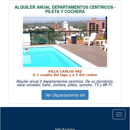
ALQUILER ANUAL DEPARTAMENTOS CENTRICOS -
PILETA Y COCHERA
VILLA CARLOS PAZ
A 1 cuadra del lago y a 2 del centro
Alquiler anual 2 departamentos centricos. De un dormitorio,
estar comedor, baño, cochera, pileta, quincho, TV y Wi Fi.
Ver Departamento 64
Togg
navig
(current)
Info-Turismo