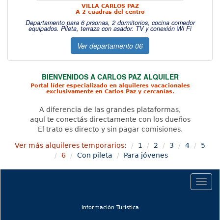
VILLA CARLOS PAZ
A 2 cuadras del centro
Departamento para 6 prsonas, 2 dormitorios, cocina comedor
equipados. Pileta, terraza con asador. TV y conexión Wi Fi
Ver departamento 06
BIENVENIDOS A CARLOS PAZ ALQUILER
Portal líder especializado en alquileres vacacionales
exclusivamente en Carlos Paz y cercanías.
A diferencia de las grandes plataformas,
aquí te conectás directamente con los dueños
El trato es directo y sin pagar comisiones.
Ver más alquileres temporarios:
1
2
3
4
5
6
Con pileta
Para jóvenes
Togg
navig
(current)
Información Turística