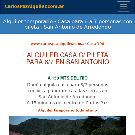
CarlosPazAlquiler.com.ar
Togg
navig
Alquiler temporario - Casa para 6 a 7 personas con
pileta - San Antonio de Arredondo
www.carlospazalquiler.com.ar Casa 198
ALQUILER CASA C/ PILETA
PARA 6/7 EN SAN ANTONIO
A 150 MTS DEL RIO
Dueña alquila casa para 6/7 personas
con vista panorámica a las sierras en
San Antonio de Arredondo.
A 15 minutos del centro de Carlos Paz.
Alquiler temporario todo el año
Previous
Next