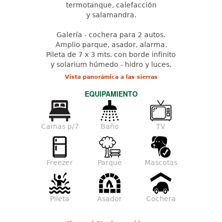
termotanque, calefacción
y salamandra.
Galería - cochera para 2 autos.
Amplio parque, asador, alarma.
Pileta de 7 x 3 mts. con borde infinito
y solarium húmedo - hidro y luces.
Vista panorámica a las sierras
EQUIPAMIENTO
Camas p/7
Baño
TV
Freezer
Parque
Mascotas
Pileta
Asador
Cochera